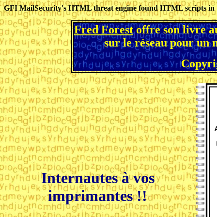
GFI MailSecurity's HTML threat engine found HTML scripts in t
Fred Forest
offre son livre a
sur le réseau pour un 
Copyri
Internautes à vos
imprimantes !!