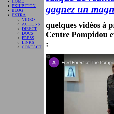
HOME
EXHIBITION
gagnez un magni
BLOG
EXTRA
VIDEO
quelques vidéos à p
ACTIONS
DIRECT
Centre Pompidou en
DOCS
PRESS
:
LINKS
CONTACT