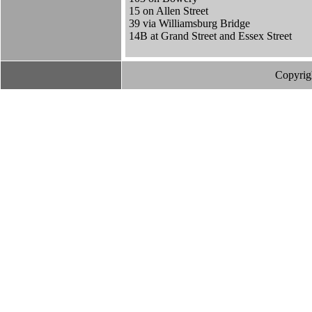
15 on Allen Street
39 via Williamsburg Bridge
14B at Grand Street and Essex Street
Copyrig