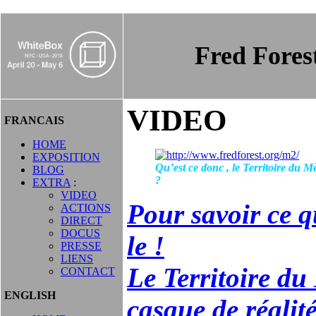
Fred Fore
VIDEO
FRANCAIS
HOME
EXPOSITION
Qu’est ce donc , le Territoire du M
BLOG
?
EXTRA
:
VIDEO
Pour savoir ce qu
ACTIONS
DIRECT
DOCUS
le !
PRESSE
LIENS
Le Territoire du 
CONTACT
ENGLISH
casque de réalité 