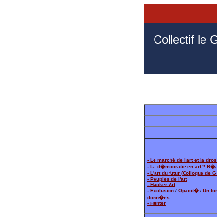
Collectif le
- Le marché de l'art et la dro
- La d�mocratie en art ? R�al
- L'art du futur (Colloque de 
- Peuples de l'art
- Hacker Art
- Exclusion
/
Opacit�
/
Un fo
donn�es
- Hunter