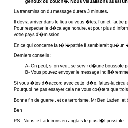
genoux ou couch�. Nous visualisons aussi une
La transmission du message durera 3 minutes.
Il devra arriver dans le lieu ou vous �tes, l'un et l'aut
Pour respecter le d�calage horaire, et pour plus d inform
votre pays d'�mission.
En ce qui concerne la t�l�pathie il semblerait qu�un 
Derniers conseils :
A- On peut, si on veut, se servir d�une boussole p
B- Vous pouvez envoyer le message indiff�remment 
Si vous �tes d�accord avec cette id�e, faites-la circuler
Pourquoi ne pas essayer cela ne vous co�tera que trois
Bonne fin de guerre , et de terrorisme, Mr Ben Laden, 
Ben
PS : Nous le traduirons en anglais le plus t�t possible.