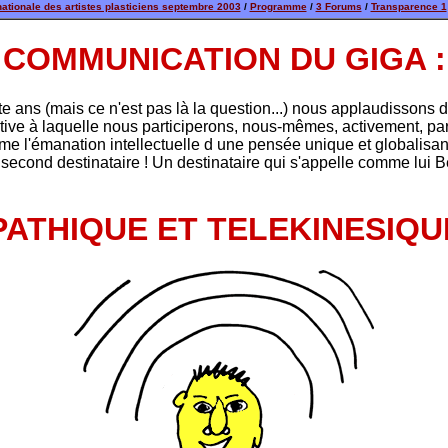
ationale des artistes plasticiens septembre 2003
/
Programme
/
3 Forums
/
Transparence 1
COMMUNICATION DU GIGA :
ans (mais ce n'est pas là la question...) nous applaudissons des
tiative à laquelle nous participerons, nous-mêmes, activement, p
mme l'émanation intellectuelle d une pensée unique et globalisan
un second destinataire ! Un destinataire qui s'appelle comme lui 
PATHIQUE ET TELEKINESIQU