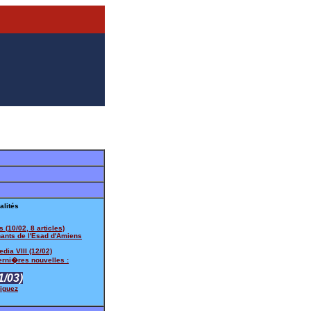
alités
s (10/02, 8 articles)
nants de l'Esad d'Amiens
edia VIII (12/02)
erni�res nouvelles :
1/03)
riguez