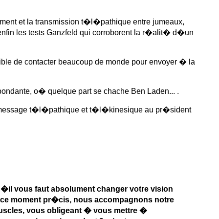
ement et la transmission t�l�pathique entre jumeaux,
fin les tests Ganzfeld qui corroborent la r�alit� d�un
ossible de contacter beaucoup de monde pour envoyer � la
spondante, o� quelque part se chache Ben Laden... .
 message t�l�pathique et t�l�kinesique au pr�sident
u�il vous faut absolument changer votre vision
 en ce moment pr�cis, nous accompagnons notre
scles, vous obligeant � vous mettre �