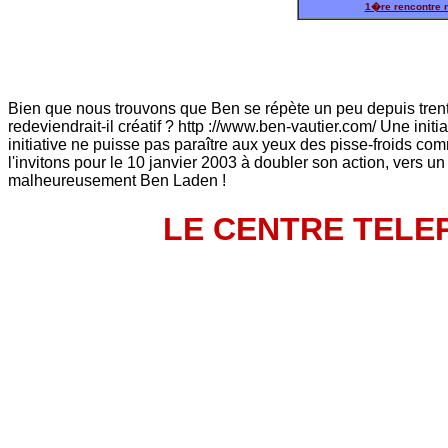
1�re rencontre n
Bien que nous trouvons que Ben se répète un peu depuis trente 
redeviendrait-il créatif ? http ://www.ben-vautier.com/ Une ini
initiative ne puisse pas paraître aux yeux des pisse-froids co
l'invitons pour le 10 janvier 2003 à doubler son action, vers 
malheureusement Ben Laden !
LE CENTRE TELE