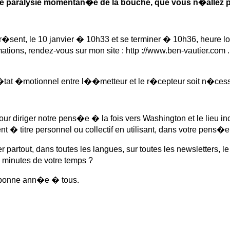
 paralysie momentan�e de la bouche, que vous n�allez pa
re pr�sent, le 10 janvier � 10h33 et se terminer � 10h36, heure l
ations, rendez-vous sur mon site : http ://www.ben-vautier.com . 
�tat �motionnel entre l��metteur et le r�cepteur soit n�cessa
our diriger notre pens�e � la fois vers Washington et le lieu 
� titre personnel ou collectif en utilisant, dans votre pens�e,
 partout, dans toutes les langues, sur toutes les newsletters, le
 minutes de votre temps ?
et bonne ann�e � tous.