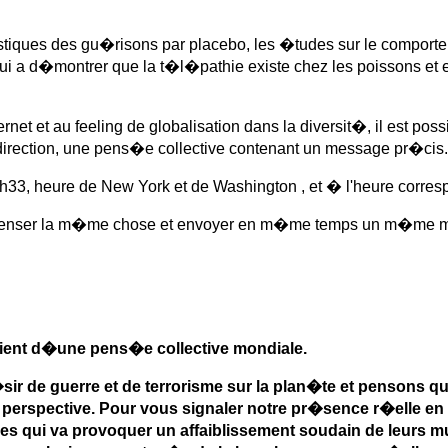
istiques des gu�risons par placebo, les �tudes sur le comport
 a d�montrer que la t�l�pathie existe chez les poissons et en
rnet et au feeling de globalisation dans la diversit�, il est p
rection, une pens�e collective contenant un message pr�cis.
10h33, heure de New York et de Washington , et � l'heure corre
ont penser la m�me chose et envoyer en m�me temps un m�me
ient d�une pens�e collective mondiale.
ir de guerre et de terrorisme sur la plan�te et pensons q
te perspective. Pour vous signaler notre pr�sence r�elle
qui va provoquer un affaiblissement soudain de leurs mu