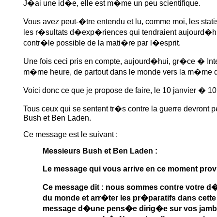
J�ai une id�e, elle est m�me un peu scientifique.
Vous avez peut-�tre entendu et lu, comme moi, les stat
les r�sultats d�exp�riences qui tendraient aujourd�hui
contr�le possible de la mati�re par l�esprit.
Une fois ceci pris en compte, aujourd�hui, gr�ce � Inte
m�me heure, de partout dans le monde vers la m�me di
Voici donc ce que je propose de faire, le 10 janvier � 
Tous ceux qui se sentent tr�s contre la guerre devr
Bush et Ben Laden.
Ce message est le suivant :
Messieurs Bush et Ben Laden :
Le message qui vous arrive en ce moment prov
Ce message dit : nous sommes contre votre d�s
du monde et arr�ter les pr�paratifs dans cet
message d�une pens�e dirig�e sur vos jambes 