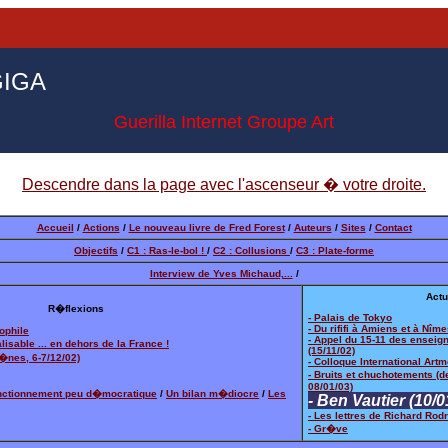
 GIGA
Guerilla Internet Groupe Art
Descendre dans la page avec l'ascenseur � votre droite.
Accueil
/
Actions
/
Le nouveau livre de Fred Forest
/
Auteurs
/
Sites
/
Contact
Objectifs
/
C1 : Ras-le-bol !
/
C2 : Collusions
/
C3 : Plate-forme
Interview de Yves Michaud,...
/
Actu
R�flexions
- Palais de Tokyo
- Du rififi à Amiens et à Nîme
sophile
- Appel du 15-11 des enseig
isable ... en dehors de la France !
(15/11/02)
G�nes, 6-7/12/02)
- Colloque International Artm
- Bruits et chuchotements (d
08/01/03)
nctionnement peu d�mocratique
/
Un bilan m�diocre
/
Les
- Ben Vautier (10/0
- Les lettres de Richard Rod
- Gr�ve