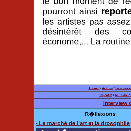
le bon moment de réel
report
pourront ainsi
les artistes pas assez 
désintérêt des col
économe,... La routine 
Accueil
/
Actions
/
Le nouveau
Objectifs
/
C1 : Ras-le
Interview 
R�flexions
- Le marché de l'art et la drosophile