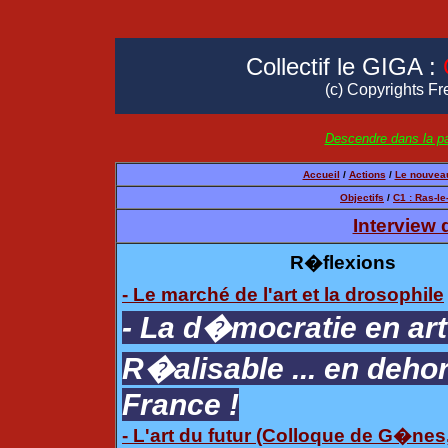
Collectif le GIGA :
(c) Copyrights Fr
Descendre dans la pa
Accueil
/
Actions
/
Le nouveau
Objectifs
/
C1 : Ras-le
Interview 
R�flexions
- Le marché de l'art et la drosophile
- La d�mocratie en art
R�alisable ... en dehor
France !
- L'art du futur (Colloque de G�nes,