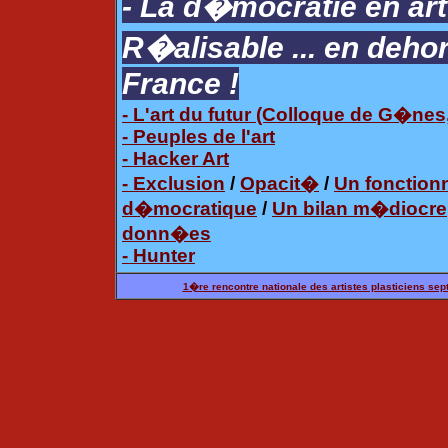
- La d�mocratie en art
R�alisable ... en dehor
France !
- L'art du futur (Colloque de G�nes,
- Peuples de l'art
- Hacker Art
- Exclusion
/
Opacit�
/
Un fonction
d�mocratique
/
Un bilan m�diocre
donn�es
- Hunter
1�re rencontre nationale des artistes plasticiens se