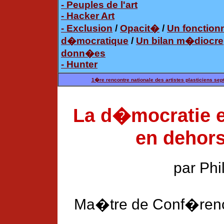
- Peuples de l'art
- Hacker Art
- Exclusion
/
Opacit�
/
Un fonction
d�mocratique
/
Un bilan m�diocre
donn�es
- Hunter
1�re rencontre nationale des artistes plasticiens se
La d�mocratie en
en dehors
par Phi
Ma�tre de Conf�rence