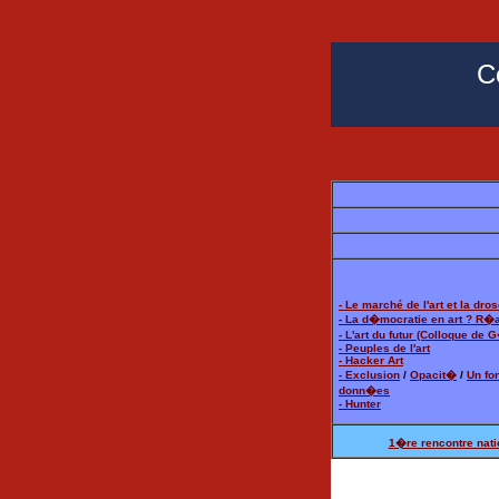
C
- Le marché de l'art et la dro
- La d�mocratie en art ? R�al
- L'art du futur (Colloque de 
- Peuples de l'art
- Hacker Art
- Exclusion
/
Opacit�
/
Un fo
donn�es
- Hunter
1�re rencontre nati