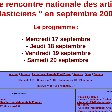
 rencontre nationale des art
lasticiens " en septembre 20
Le programme :
-
Mercredi 17 septembre
-
Jeudi 18 septembre
-
Vendredi 19 septembre
-
Samedi 20 septembre
Accueil
/
Actions
/
Le nouveau livre de Fred Forest
/
Auteurs
/
Sites
/
Contact
Objectifs
/
C1 : Ras-le-bol !
/
C2 : Collusions
/
C3 : Plate-forme
Interview de Yves Michaud,...
/
Actu
R�flexions
- Palais de Tokyo
sophile
- Du rififi à Amiens et à Nîme
isable ... en dehors de la France !
- Appel du 15-11 des enseig
(15/11/02)
G�nes, 6-7/12/02)
- Colloque International Artm
- Bruits et chuchotements (d