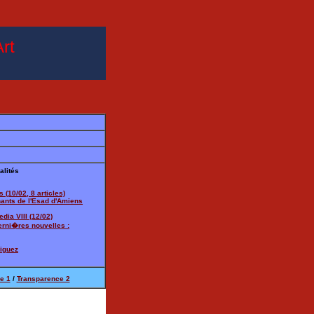
rt
alités
s (10/02, 8 articles)
nants de l'Esad d'Amiens
edia VIII (12/02)
erni�res nouvelles :
riguez
e 1
/
Transparence 2