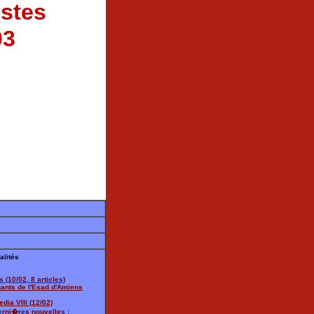
istes
03
alités
s (10/02, 8 articles)
nants de l'Esad d'Amiens
edia VIII (12/02)
erni�res nouvelles :