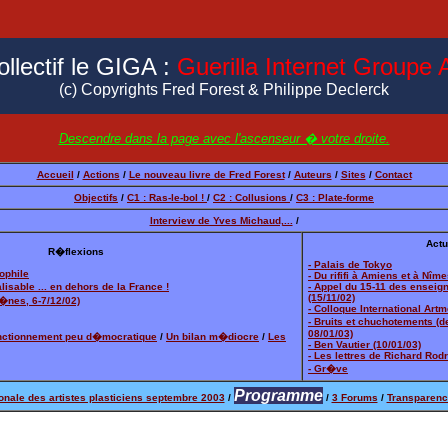
ollectif le GIGA :
Guerilla Internet Groupe A
(c) Copyrights Fred Forest & Philippe Declerck
Descendre dans la page avec l'ascenseur � votre droite.
Accueil
/
Actions
/
Le nouveau livre de Fred Forest
/
Auteurs
/
Sites
/
Contact
Objectifs
/
C1 : Ras-le-bol !
/
C2 : Collusions
/
C3 : Plate-forme
Interview de Yves Michaud,...
/
Actu
R�flexions
- Palais de Tokyo
sophile
- Du rififi à Amiens et à Nîme
isable ... en dehors de la France !
- Appel du 15-11 des enseig
(15/11/02)
G�nes, 6-7/12/02)
- Colloque International Artm
- Bruits et chuchotements (d
08/01/03)
nctionnement peu d�mocratique
/
Un bilan m�diocre
/
Les
- Ben Vautier (10/01/03)
- Les lettres de Richard Rod
- Gr�ve
Programme
onale des artistes plasticiens septembre 2003
/
/
3 Forums
/
Transparenc