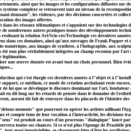
tements, ainsi que les images et les configurations diffusées sur de
un système complexe se retrouvent tant au niveau de la recomposit
nant-donnant", les visiteurs, par des décisions concertées et collect
ation des images offertes.
 dans les réseaux télématiques et s'appuient sur des technologies 
tence de nombreuses autres pratiques issues des développements techni
 resituant la relation Art/Scie-ces/Technologie ces dernières années
ciens dans ces domaines, ainsi qu'aux ouvrages de Frank Popper et 
oto numérique, aux images de synthèse, à l'holographie, aux sculpt
nt pas été non plus véritablement intégrées au champ reconnu par l'ar
e légitimation.
iser une œuvre donnée est avant tout un choix personnel. Bien évide
ques...
oduction qui s'est élargie ces dernières années à l"objet et à l"inst
support, ce médium, ce mode de création archaïsant reste encore, et
tir de lui que se développe le discours dominant sur l'art, fondateur
ait en dit long sur les retards de pensée dans le domaine de l'esthé
èrent, auront tôt fait de renvoyer dans les placards de l'histoire d
 "détour-nements" que pourront en opérer les artistes utilisant l'hy
ux et compte tenu de leur vocation à l'interactivité, les divisions tr
Le "sens" est produit au cours d'un processus "dialogique" lancé par
nservera toutes ses chances. Si ce n'est plus l'éponge de Praxitèle j
 tout aussi imprévisibles, se chargeront bien d'être les auxiliaires d