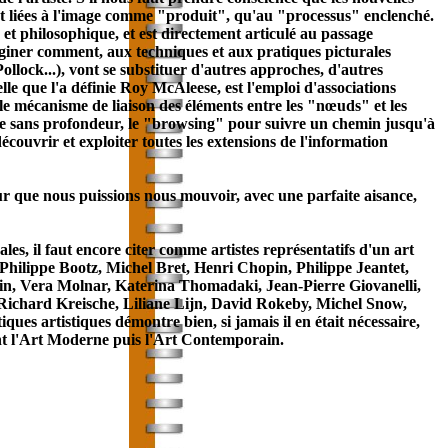
tant liées à l'image comme "produit", qu'au "processus" enclenché.
t philosophique, et est directement articulé au passage
aginer comment, aux techniques et aux pratiques picturales
llock...), vont se substituer d'autres approches, d'autres
lle que l'a définie Roy McAleese, est l'emploi d'associations
 le mécanisme de liaison des éléments entre les "nœuds" et les
arge sans profondeur, le "browsing" pour suivre un chemin jusqu'à
écouvrir et exploiter toutes les extensions de l'information
ur que nous puissions nous mouvoir, avec une parfaite aisance,
ales, il faut encore citer comme artistes représentatifs d'un art
hilippe Bootz, Michel Bret, Henri Chopin, Philippe Jeantet,
ein, Vera Molnar, Katerina Thomadaki, Jean-Pierre Giovanelli,
 Richard Kreische, Liliane Lijn, David Rokeby, Michel Snow,
ues artistiques démontre bien, si jamais il en était nécessaire,
ment l'Art Moderne puis l'Art Contemporain.