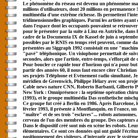
Le phénomène du réseau est devenu un phénomène majeur da
millions d'utilisateurs, dont 20 millions en permanence
multimédia d'une extrême richesse. Ils permettent l'inte
tridimensionnelles graphiques. Parmi les artistes ayant
dans l'espace dont les occupants pouvaient se retrouver
pour le présenter par la suite à Linz en Autriche, dans
cadre de la Documenta IX de Kassel de juin à septembre
possibles par le RNIS en temps réel peuvent, comme dans
présentées au Siggraph 1992 consistait en une "machine 
"pavé" téléphonique. Un visiophone permettait de suivre
secondes, alors que l'artiste, entre-temps, s'efforçait de
Pour boucler ce rapide tour d'horizon qui n'a pour but q
partir des années 60, il nous faut encore citer Christi
ses projets Téléphone et Evénement radio simultané, J
méridien de Greenwich, Philippe Hélary avec son projet 
Cable news nature CNN, Roberto Barbanti, Gilberto Prad
New York : Omniprésence : la septième opération chirur
(1993), et le groupe multimédia Das synthetische misc
Ce groupe fut créé à Berlin en 1986. Après Barcelone, l
février 1993, il présente à Montflanquin, en France, un
"maître" et de ses trois "esclaves"... robots autonomes
cerveau de l'un des membres du groupe. Des capteurs ass
Dans le dispositif créé sont mis en scène les robots. Leur
élémentaires. Ce sont ces données qui ont guidé l'écrit
positionnement des visiteurs, d'interagir avec le systè