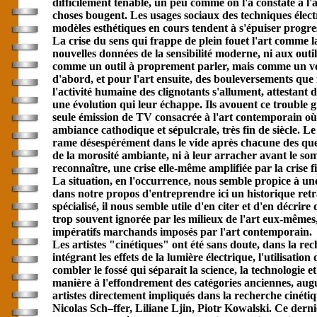
difficilement tenable, un peu comme on l'a constaté à l'
choses bougent. Les usages sociaux des techniques élect
modèles esthétiques en cours tendent à s'épuiser progr
La crise du sens qui frappe de plein fouet l'art comme l
nouvelles données de la sensibilité moderne, ni aux outil
comme un outil à proprement parler, mais comme un vér
d'abord, et pour l'art ensuite, des bouleversements que 
l'activité humaine des clignotants s'allument, attestant 
une évolution qui leur échappe. Ils avouent ce trouble gr
seule émission de TV consacrée à l'art contemporain où l
ambiance cathodique et sépulcrale, très fin de siècle. Le
rame désespérément dans le vide après chacune des questio
de la morosité ambiante, ni à leur arracher avant le somm
reconnaître, une crise elle-même amplifiée par la crise f
La situation, en l'occurrence, nous semble propice à une
dans notre propos d'entreprendre ici un historique retr
spécialisé, il nous semble utile d'en citer et d'en décri
trop souvent ignorée par les milieux de l'art eux-mêmes,
impératifs marchands imposés par l'art contemporain.
Les artistes "cinétiques" ont été sans doute, dans la rec
intégrant les effets de la lumière électrique, l'utilisa
combler le fossé qui séparait la science, la technologie e
manière à l'effondrement des catégories anciennes, augura
artistes directement impliqués dans la recherche cinéti
Nicolas Sch–ffer, Liliane Ljin, Piotr Kowalski. Ce derni