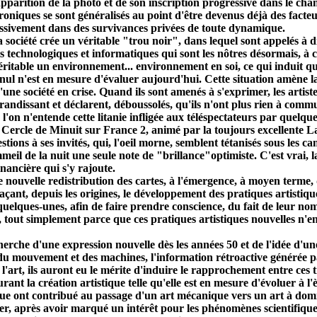
apparition de la photo et de son inscription progressive dans le cha
roniques se sont généralisés au point d'être devenus déjà des facte
essivement dans des survivances privées de toute dynamique.
a société crée un véritable "trou noir", dans lequel sont appelés à
s technologiques et informatiques qui sont les nôtres désormais, à c
itable un environnement... environnement en soi, ce qui induit qu
nul n'est en mesure d'évaluer aujourd'hui. Cette situation amène la 
d'une société en crise. Quand ils sont amenés à s'exprimer, les artist
andissant et déclarent, déboussolés, qu'ils n'ont plus rien à commun
'on n'entende cette litanie infligée aux téléspectateurs par quelque
 Cercle de Minuit sur France 2, animé par la toujours excellente Lau
ns à ses invités, qui, l'oeil morne, semblent tétanisés sous les camé
eil de la nuit une seule note de "brillance"optimiste. C'est vrai, la
inancière qui s'y rajoute.
 nouvelle redistribution des cartes, à l'émergence, à moyen terme, d
açant, depuis les origines, le développement des pratiques artisti
re quelques-unes, afin de faire prendre conscience, du fait de leur no
 tout simplement parce que ces pratiques artistiques nouvelles n'entr
herche d'une expression nouvelle dès les années 50 et de l'idée d'un
tion du mouvement et des machines, l'information rétroactive générée
t l'art, ils auront eu le mérite d'induire le rapprochement entre ces 
nt la création artistique telle qu'elle est en mesure d'évoluer à l'è
que ont contribué au passage d'un art mécanique vers un art à domi
er, après avoir marqué un intérêt pour les phénomènes scientifiques 