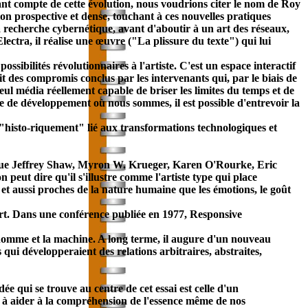
dant compte de cette évolution, nous voudrions citer le nom de Roy
ion prospective et dense, touchant à ces nouvelles pratiques
 la recherche cybernétique, avant d'aboutir à un art des réseaux,
lectra, il réalise une œuvre ("La plissure du texte") qui lui
possibilités révolutionnaires à l'artiste. C'est un espace interactif
t des compromis conclus par les intervenants qui, par le biais de
seul média réellement capable de briser les limites du temps et de
tade de développement où nous sommes, il est possible d'entrevoir la
t "histo-riquement" lié aux transformations technologiques et
ls que Jeffrey Shaw, Myron W. Krueger, Karen O'Rourke, Eric
ut dire qu'il s'illustre comme l'artiste type qui place
ls et aussi proches de la nature humaine que les émotions, le goût
art. Dans une conférence publiée en 1977, Responsive
'homme et la machine. A long terme, il augure d'un nouveau
qui développeraient des relations arbitraires, abstraites,
idée qui se trouve au centre de cet essai est celle d'un
 à aider à la compréhension de l'essence même de nos