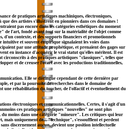
issance de pratiques artistiques machiniques, électroniques,
à que des artistes s'illustrent en pionniers dans ces domaines !
'entraient pas encore dans les catégories esthétiques du moment
ce" de l'art, fondé avant tout sur la matérialité de l'objet comme
s, d'un contexte, et des supports financiers et promotionnels
intuitive et souvent empirique signalaient les voies dans
nticipaient par une attitude prophétique, et prenaient des gages sur
ent en instance d'acquérir le vrai statut qu'elles méritent. Il est
t circonscrits à des pratiques artistiques "classiques", telles que
pper et de creuser l'écart avec les productions traditionnelles,
munication. Elle se distingue cependant de cette dernière par
mple, et par la poursuite de recherches dans le domaine de
 une réhabilitation du toucher, de l'olfactif et éventuellement du
ations électroniques et
communication
nelles. Certes, il s'agit d'un
éanmoins ces pratiques artistiques "nouvelles" ne sont plus
, du moins dans une catégorie "mineure". Les critiques qui leur
rt, mais uniquement de... "technique", s'essoufflent et perdent
 sans discernement aucun, devient une position intellectuelle