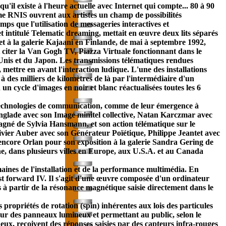
il existe à l'heure actuelle avec Internet qui compte... 80 à 90
ème RNIS ouvrent aux artistes un champ de possibilités
ps que l'utilisation de messageries interactives et
t intitulé Telematic dreaming, mettait en œuvre deux lits séparés
et à la galerie Kajaani en Finlande, de mai à septembre 1992,
t citer la Van Gogh TV, Piazza Virtuale fonctionnant dans le
Unis et du Japon. Les transmissions télématiques rendues
ettre en avant l'interaction ludique. L'une des installations
 des milliers de kilomètres de là par l'intermédiaire d'un
n cycle d'images en noir et blanc réactualisées toutes les 6
technologies de
communication
, comme de leur émergence à
 Anglade avec son Image minitel collective, Natan Karczmar avec
gné de Sylvia Hansmann, et son action télématique sur le
livier Auber avec son Générateur Poïétique, Philippe Jeantet avec
 encore Orlan pour son exposition à la galerie Sandra Gering de
ne, dans plusieurs villes en Europe, aux U.S.A. et au Canada
aines de l'installation et de la performance multimédia. En
ast forward IV. Il s'agit d'une œuvre composée d'un ordinateur
 à partir de la résonance magnétique saisie directement dans le
es propriétés de rotation (spin) inhérentes aux lois des particules
sur des panneaux lumineux et permettant au public, selon le
eux, reçoivent des réponses saisies par des capteurs infra-rouges