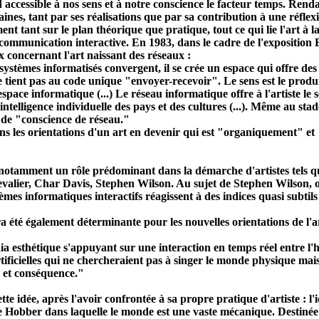
d accessible à nos sens et à notre conscience le facteur temps. Ren
aines, tant par ses réalisations que par sa contribution à une réflex
ment tant sur le plan théorique que pratique, tout ce qui lie l'art à
communication
interactive. En 1983, dans le cadre de l'exposition E
concernant l'art naissant des réseaux :
s systèmes informatisés convergent, il se crée un espace qui offre des 
 tient pas au code unique "envoyer-recevoir". Le sens est le produi
pace informatique (...) Le réseau informatique offre à l'artiste le 
 l'intelligence individuelle des pays et des cultures (...). Même au s
i de "conscience de réseau."
dans les orientations d'un art en devenir qui est "organiquement" e
joue notamment un rôle prédominant dans la démarche d'artistes te
er, Char Davis, Stephen Wilson. Au sujet de Stephen Wilson, on pe
ystèmes informatiques interactifs réagissent à des indices quasi subti
a été également déterminante pour les nouvelles orientations de l'
a esthétique s'appuyant sur une interaction en temps réel entre l
ificielles qui ne chercheraient pas à singer le monde physique mais 
e et conséquence."
ette idée, après l'avoir confrontée à sa propre pratique d'artiste : l'
e Hobber dans laquelle le monde est une vaste mécanique. Destinée