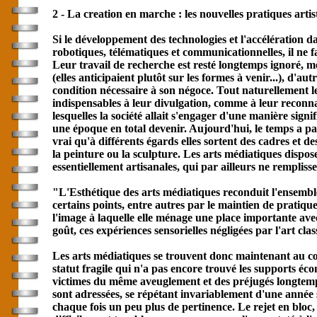
2 - La creation en marche : les nouvelles pratiques artis
Si le développement des technologies et l'accélération da
robotiques, télématiques et
communication
nelles, il ne
Leur travail de recherche est resté longtemps ignoré, mé
(elles anticipaient plutôt sur les formes à venir...), d'
condition nécessaire à son négoce. Tout naturellement le
indispensables à leur divulgation, comme à leur reconnai
lesquelles la société allait s'engager d'une manière sign
une époque en total devenir. Aujourd'hui, le temps a passé
vrai qu'à différents égards elles sortent des cadres et d
la peinture ou la sculpture. Les arts médiatiques dispos
essentiellement artisanales, qui par ailleurs ne remplis
"L'Esthétique des arts médiatiques reconduit l'ensembl
certains points, entre autres par le maintien de pratiq
l'image à laquelle elle ménage une place importante avec
goût, ces expériences sensorielles négligées par l'art cla
Les arts médiatiques se trouvent donc maintenant au cœur
statut fragile qui n'a pas encore trouvé les supports éc
victimes du même aveuglement et des préjugés longtemps
sont adressées, se répétant invariablement d'une année s
chaque fois un peu plus de pertinence. Le rejet en bloc,