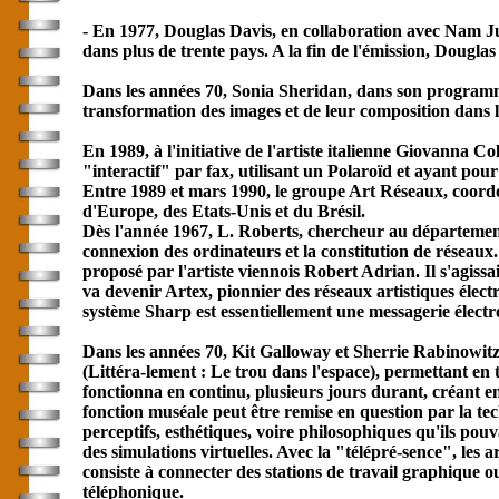
- En 1977, Douglas Davis, en collaboration avec Nam Ju
dans plus de trente pays. A la fin de l'émission, Douglas
Dans les années 70, Sonia Sheridan, dans son programme 
transformation des images et de leur composition dans l
En 1989, à l'initiative de l'artiste italienne Giovanna
"interactif" par fax, utilisant un Polaroïd et ayant pou
Entre 1989 et mars 1990, le groupe Art Réseaux, coordo
d'Europe, des Etats-Unis et du Brésil.
Dès l'année 1967, L. Roberts, chercheur au département
connexion des ordinateurs et la constitution de réseaux.
proposé par l'artiste viennois Robert Adrian. Il s'agiss
va devenir Artex, pionnier des réseaux artistiques électr
système Sharp est essentiellement une messagerie électro
Dans les années 70, Kit Galloway et Sherrie Rabinowitz
(Littéra-lement : Le trou dans l'espace), permettant 
fonctionna en continu, plusieurs jours durant, créant en
fonction muséale peut être remise en question par la te
perceptifs, esthétiques, voire philosophiques qu'ils po
des simulations virtuelles. Avec la "télépré-sence", les a
consiste à connecter des stations de travail graphique 
téléphonique.