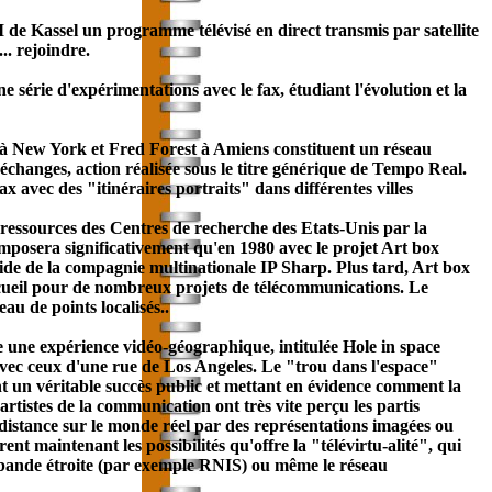
de Kassel un programme télévisé en direct transmis par satellite
.. rejoindre.
série d'expérimentations avec le fax, étudiant l'évolution et la
n à New York et Fred Forest à Amiens constituent un réseau
 échanges, action réalisée sous le titre générique de Tempo Real.
vec des "itinéraires portraits" dans différentes villes
ressources des Centres de recherche des Etats-Unis par la
'imposera significativement qu'en 1980 avec le projet Art box
'aide de la compagnie multinationale IP Sharp. Plus tard, Art box
ccueil pour de nombreux projets de télé
communication
s. Le
au de points localisés..
 une expérience vidéo-géographique, intitulée Hole in space
vec ceux d'une rue de Los Angeles. Le "trou dans l'espace"
ant un véritable succès public et mettant en évidence comment la
artistes de la
communication
ont très vite perçu les partis
 distance sur le monde réel par des représentations imagées ou
ent maintenant les possibilités qu'offre la "télévirtu-alité", qui
 à bande étroite (par exemple RNIS) ou même le réseau