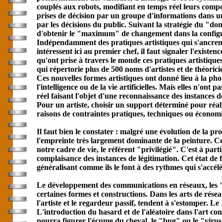
couplés aux robots, modifiant en temps réel leurs compor
prises de décision par un groupe d'informations dans 
par les décisions du public. Suivant la stratégie du "don
d'obtenir le "maximum" de changement dans la configur
Indépendamment des pratiques artistiques qui s'ancrent
intéressent ici au premier chef, il faut signaler l'exis
qu'ont prise à travers le monde ces pratiques artistiques
qui répertorie plus de 500 noms d'artistes et de théori
Ces nouvelles formes artistiques ont donné lieu à la ph
l'intelligence ou de la vie artificielles. Mais elles n'o
réel faisant l'objet d'une reconnaissance des instances d
Pour un artiste, choisir un support déterminé pour réal
raisons de contraintes pratiques, techniques ou économi
Il faut bien le constater : malgré une évolution de la pr
l'empreinte très largement dominante de la peinture. Ce 
notre cadre de vie, le référent "privilégié". C'est à par
complaisance des instances de légitimation. Cet état de f
généralisant comme ils le font à des rythmes qui s'accél
Le développement des
communication
s en réseaux, les
certaines formes et constructions. Dans les arts de résea
l'artiste et le regardeur passif, tendent à s'estomper. 
L'introduction du hasard et de l'aléatoire dans l'art co
pourra figurer l'écume du cheval, le "bug" ou le "virus",