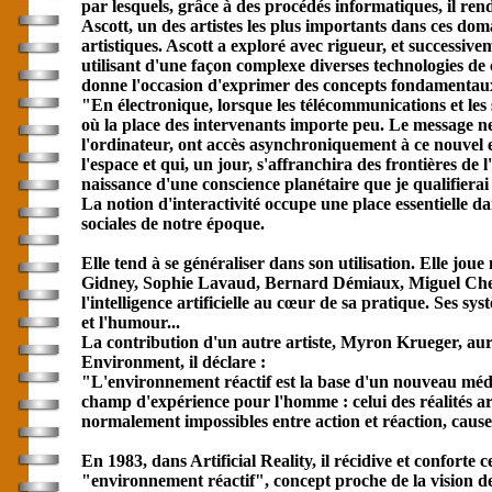
par lesquels, grâce à des procédés informatiques, il ren
Ascott, un des artistes les plus importants dans ces dom
artistiques. Ascott a exploré avec rigueur, et successive
utilisant d'une façon complexe diverses technologies de
donne l'occasion d'exprimer des concepts fondamentaux 
"En électronique, lorsque les télé
communication
s et le
où la place des intervenants importe peu. Le message ne
l'ordinateur, ont accès asynchroniquement à ce nouvel es
l'espace et qui, un jour, s'affranchira des frontières de
naissance d'une conscience planétaire que je qualifiera
La notion d'interactivité occupe une place essentielle 
sociales de notre époque.
Elle tend à se généraliser dans son utilisation. Elle 
Gidney, Sophie Lavaud, Bernard Démiaux, Miguel Chevali
l'intelligence artificielle au cœur de sa pratique. Ses s
et l'humour...
La contribution d'un autre artiste, Myron Krueger, aur
Environment, il déclare :
"L'environnement réactif est la base d'un nouveau médi
champ d'expérience pour l'homme : celui des réalités art
normalement impossibles entre action et réaction, caus
En 1983, dans Artificial Reality, il récidive et conforte c
"environnement réactif", concept proche de la vision d