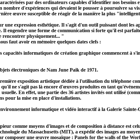
 caractérisées par des ordinateurs capables d'identifier nos besoins
ain nombre d'expériences qui devaient le pousser à poursuivre sa v
nière œuvre susceptible de réagir de la manière la plus "intelligen
une expression esthétique. Il s'agit d'un outil puissant dont les 
e. Il engendre une forme de
communication
si forte qu'il est parfa
 se rencontrer physiquement... "
nous faut avoir en mémoire quelques dates clefs :
 les capacités informatiques de création graphique commencent à s'i
objets électroniques de Nam June Paik de 1971.
a première exposition artistique dédiée à l'utilisation du téléphone 
qu'il ne s'agit pas là encore d'œuvres produites en tant qu'événeme
uelle. En effet, une partie des 36 artistes invités ont utilisé (com
ns pour la mise en place d'installations.
nvironnement informatique et vidéo interactif à la Galerie Sainte-
écopieur comme moyens d'images et de composition à distance est ce
Technologie du Massachusetts (MIT), a expédié des images au moyen
par composer une œuvre mosaïque : Panels for the walls of the Wor