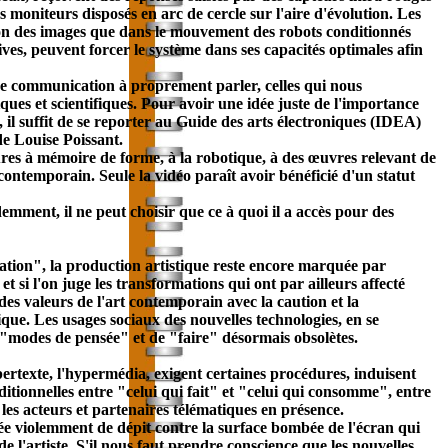
s moniteurs disposés en arc de cercle sur l'aire d'évolution. Les
ion des images que dans le mouvement des robots conditionnés
ives, peuvent forcer le système dans ses capacités optimales afin
de
communication
à proprement parler, celles qui nous
ques et scientifiques. Pour avoir une idée juste de l'importance
, il suffit de se reporter au Guide des arts électroniques (IDEA)
de Louise Poissant.
ures à mémoire de forme, à la robotique, à des œuvres relevant de
t contemporain. Seule la vidéo paraît avoir bénéficié d'un statut
mment, il ne peut choisir que ce à quoi il a accès pour des
allation", la production artistique reste encore marquée par
 si l'on juge les transformations qui ont par ailleurs affecté
 des valeurs de l'art contemporain avec la caution et la
tique. Les usages sociaux des nouvelles technologies, en se
es "modes de pensée" et de "faire" désormais obsolètes.
pertexte, l'hypermédia, exigent certaines procédures, induisent
aditionnelles entre "celui qui fait" et "celui qui consomme", entre
 les acteurs et partenaires télématiques en présence.
etée violemment de dépit contre la surface bombée de l'écran qui
e l'artiste. S'il nous faut prendre conscience que les nouvelles