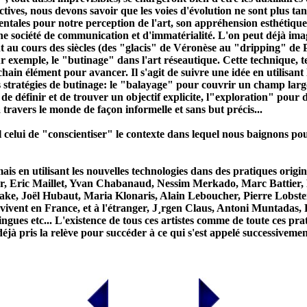
ectives, nous devons savoir que les voies d'évolution ne sont plus 
ales pour notre perception de l'art, son appréhension esthétique e
ne société de
communication
et d'immatérialité. L'on peut déjà im
t au cours des siècles (des "glacis" de Véronèse au "dripping" de Po
r exemple, le "butinage" dans l'art réseautique. Cette technique, te
chain élément pour avancer. Il s'agit de suivre une idée en utilisant
tes stratégies de butinage: le "balayage" pour couvrir un champ l
 de définir et de trouver un objectif explicite, l"exploration" pour d
ravers le monde de façon informelle et sans but précis...
l celui de "conscientiser" le contexte dans lequel nous baignons po
mais en utilisant les nouvelles technologies dans des pratiques origin
, Eric Maillet, Yvan Chabanaud, Nessim Merkado, Marc Battier, P
Jake, Joël Hubaut, Maria Klonaris, Alain Leboucher, Pierre Lobst
ivent en France, et à l'étranger, J¸rgen Claus, Antoni Muntadas,
s etc... L'existence de tous ces artistes comme de toute ces pratiq
t déjà pris la relève pour succéder à ce qui s'est appelé successive