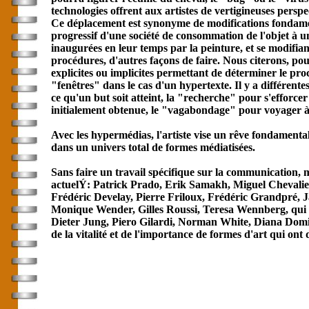
technologies offrent aux artistes de vertigineuses persp
Ce déplacement est synonyme de modifications fondament
progressif d'une société de consommation de l'objet à u
inaugurées en leur temps par la peinture, et se modifian
procédures, d'autres façons de faire. Nous citerons, pou
explicites ou implicites permettant de déterminer le pro
"fenêtres" dans le cas d'un hypertexte. Il y a différen
ce qu'un but soit atteint, la "recherche" pour s'efforcer
initialement obtenue, le "vagabondage" pour voyager à t
Avec les hypermédias, l'artiste vise un rêve fondamenta
dans un univers total de formes médiatisées.
Sans faire un travail spécifique sur la
communication
, 
actuelÝ: Patrick Prado, Erik Samakh, Miguel Chevalier
Frédéric Develay, Pierre Friloux, Frédéric Grandpré, 
Monique Wender, Gilles Roussi, Teresa Wennberg, qui v
Dieter Jung, Piero Gilardi, Norman White, Diana Domingue
de la vitalité et de l'importance de formes d'art qui on