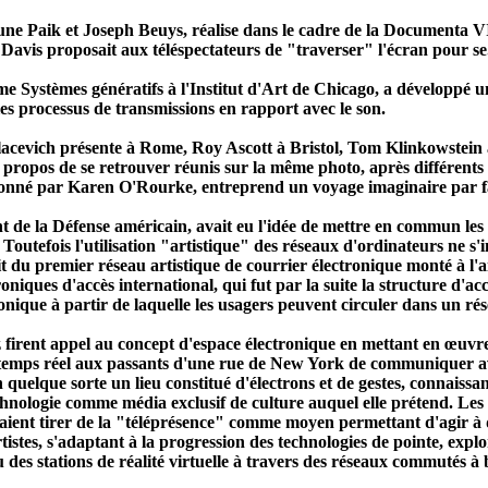
ne Paik et Joseph Beuys, réalise dans le cadre de la Documenta VI 
 Davis proposait aux téléspectateurs de "traverser" l'écran pour se.
Systèmes génératifs à l'Institut d'Art de Chicago, a développé une 
es processus de transmissions en rapport avec le son.
 Colacevich présente à Rome, Roy Ascott à Bristol, Tom Klinkowstei
r propos de se retrouver réunis sur la même photo, après différents
nné par Karen O'Rourke, entreprend un voyage imaginaire par fax a
 de la Défense américain, avait eu l'idée de mettre en commun les 
 Toutefois l'utilisation "artistique" des réseaux d'ordinateurs ne s
ait du premier réseau artistique de courrier électronique monté à l
oniques d'accès international, qui fut par la suite la structure d'a
nique à partir de laquelle les usagers peuvent circuler dans un rése
 firent appel au concept d'espace électronique en mettant en œuvre
en temps réel aux passants d'une rue de New York de communiquer a
 quelque sorte un lieu constitué d'électrons et de gestes, connaiss
chnologie comme média exclusif de culture auquel elle prétend. Les 
uvaient tirer de la "téléprésence" comme moyen permettant d'agir à
rtistes, s'adaptant à la progression des technologies de pointe, explor
ou des stations de réalité virtuelle à travers des réseaux commutés