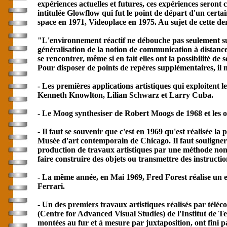
expériences actuelles et futures, ces expériences seront
intitulée Glowflow qui fut le point de départ d'un cert
space en 1971, Videoplace en 1975. Au sujet de cette der
"L'environnement réactif ne débouche pas seulement sur 
généralisation de la notion de
communication
à distanc
se rencontrer, même si en fait elles ont la possibilité de
Pour disposer de points de repères supplémentaires, il 
- Les premières applications artistiques qui exploitent
Kenneth Knowlton, Lilian Schwarz et Larry Cuba.
- Le Moog synthesiser de Robert Moogs de 1968 et les 
- Il faut se souvenir que c'est en 1969 qu'est réalisée l
Musée d'art contemporain de Chicago. Il faut souligner 
production de travaux artistiques par une méthode non us
faire construire des objets ou transmettre des instructio
- La même année, en Mai 1969, Fred Forest réalise un e
Ferrari.
- Un des premiers travaux artistiques réalisés par tél
(Centre for Advanced Visual Studies) de l'Institut de 
montées au fur et à mesure par juxtaposition, ont fini 