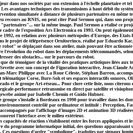
ns nos sociétés par son extension à l'échelle planétaire et tel qu'
 ! Les avantages techniques des transmissions à haut débit du syst
rvention simultanée à distance de plusieurs partenaires en même tem
 eu recours au RNIS, on peut citer Paul Sermon qui, dans son proje
 "partenaires"... sur la même image. Paul Sermon a réalisé ce proj
 le cadre de l'exposition Ars Electronica en 1993. On peut égalemen
 1992, en relation avec plusieurs métropoles d'Europe, des Etats-
 le projet de téléprésence Ornitorrinco, réalisé par Eduardo Kac, m
robot" se déplaçant dans son atelier, mais pouvant être actionnée à
 l'évolution du robot dans les déplacements télécommandés, selon u
 dresser des obstacles... sur le parcours du robot.
ue de témoigner de la vitalité des pratiques artistiques liées aux 
an Sevette avec son concept de Figuration interactive, Jean-Claude
ean-Marc Philippe avec La Roue Céleste, Stéphan Barron, accompa
télématique Corse, Bure-Soh et ses espaces interactifs sonores, O
o et le groupe Art-réseau... Pour clore cette liste, nous citerons
gicale-performance retransmise en direct par satellite et visiopho
hgewebe animé par Isabelle Chemin et Guido Hubner.
e groupe s'installe à Bordeaux en 1990 pour travailler dans les dom
 environnement contrôlé par ordinateur et intitulé : Perception, F
, accompagnés par l'affichage d'images 2D et animation 3D réalisées
urent l'interface avec le milieu extérieur.
s capacités de réaction s'établissent entre les forces appliquées et l
ure du programme informatique initial, des questions apparaissant 
me. Ces questions d'ordre "symbolique", traduites par signaux lumin