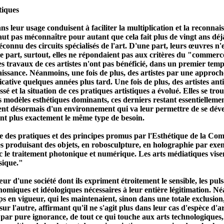
tiques
ns leur usage conduisent à faciliter la multiplication et la reconna
 faut pas méconnaître pour autant que cela fait plus de vingt ans déj
connu des circuits spécialisés de l'art. D'une part, leurs œuvres n
autre part, surtout, elles ne répondaient pas aux critères du "commer
s travaux de ces artistes n'ont pas bénéficié, dans un premier temp
ssance. Néanmoins, une fois de plus, des artistes par une approche 
ificative quelques années plus tard. Une fois de plus, des artistes a
 et la situation de ces pratiques artistiques a évolué. Elles se trouv
es modèles esthétiques dominants, ces derniers restant essentiellemen
ent désormais d'un environnement qui va leur permettre de se dévelo
sent plus exactement le même type de besoin.
e des pratiques et des principes promus par l'Esthétique de la Com
ues produisant des objets, en robosculpture, en holographie par exe
 le traitement photonique et numérique. Les arts médiatiques visent
ssique."
 d'une société dont ils expriment étroitement le sensible, les puls
onomiques et idéologiques nécessaires à leur entière légitimation. N
 en vigueur, qui les maintenaient, sinon dans une totale exclusion
ur l'autre, affirmant qu'il ne s'agit plus dans leur cas d'espèce d'a
 par pure ignorance, de tout ce qui touche aux arts technologiques,