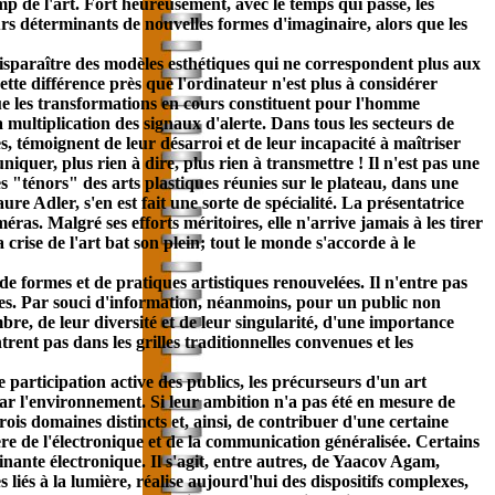
mp de l'art. Fort heureusement, avec le temps qui passe, les
urs déterminants de nouvelles formes d'imaginaire, alors que les
 disparaître des modèles esthétiques qui ne correspondent plus aux
ette différence près que l'ordinateur n'est plus à considérer
e les transformations en cours constituent pour l'homme
multiplication des signaux d'alerte. Dans tous les secteurs de
es, témoignent de leur désarroi et de leur incapacité à maîtriser
iquer, plus rien à dire, plus rien à transmettre ! Il n'est pas une
s "ténors" des arts plastiques réunies sur le plateau, dans une
re Adler, s'en est fait une sorte de spécialité. La présentatrice
ras. Malgré ses efforts méritoires, elle n'arrive jamais à les tirer
 crise de l'art bat son plein; tout le monde s'accorde à le
e formes et de pratiques artistiques renouvelées. Il n'entre pas
ques. Par souci d'information, néanmoins, pour un public non
mbre, de leur diversité et de leur singularité, d'une importance
ent pas dans les grilles traditionnelles convenues et les
e participation active des publics, les précurseurs d'un art
 par l'environnement. Si leur ambition n'a pas été en mesure de
trois domaines distincts et, ainsi, de contribuer d'une certaine
re de l'électronique et de la
communication
généralisée. Certains
nante électronique. Il s'agit, entre autres, de Yaacov Agam,
liés à la lumière, réalise aujourd'hui des dispositifs complexes,