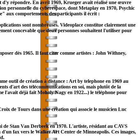
 et d'y répondre. En avril 1969, Krueger avait réalisé une œuvre
ision personnelle du cyberespace, dont Metaplay en 1970, Psychic
te" aux comportements des participants il écrit :
applications sont nombreuses. Videoplace constitue clairement une
itement concevable que deux personnes souhaitent l'utiliser pour
mposer dès 1965. Il faut citer comme artistes : John Withney,
comme outil de création à distance : Art by telephone en 1969 au
nts d'art des télé
communication
s en soi, mais plutôt de la
me l'avait déjà fait Moholy Nagy en 1922...) le téléphone pour
Croix de Tours dans une création qui associe le musicien Luc
lui de Stan Van Derbeek en 1970. L'artiste, résidant au CAVS
 d'un fax vers le Walker Art Center de Minneapolis. Ces images,
ld.