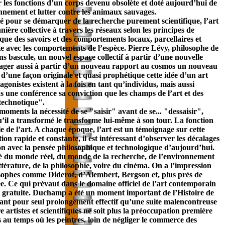
r les fonctions d’un corps devenu obsolète et doté aujourd’hui de
onnement et lutter contre les animaux sauvages.
ité pour se démarquer de la recherche purement scientifique, l’art
ère collective à travers les réseaux selon les principes de
t que des savoirs et des comportements locaux, parcellaires et
nte avec les comportements de l’espèce. Pierre Lévy, philosophe de
 bascule, un nouvel espace collectif à partir d’une nouvelle
artager aussi à partir d’un nouveau rapport au cosmos un nouveau
d’une façon originale et quasi prophétique cette idée d’un art
agonistes existent à la fois en tant qu’individus, mais aussi
 une conférence sa conviction que les champs de l’art et des
technotique".
oments la nécessité de se "saisir" avant de se... "dessaisir",
il a transformé le transforme lui-même à son tour. La fonction
 de l’art. A chaque époque, l’art est un témoignage sur cette
 rapide et constante, il est intéressant d’observer les décalages
ion avec la pensée philosophique et technologique d’aujourd’hui.
té du monde réel, du monde de la recherche, de l’environnement
littérature, de la philosophie, voire du cinéma. On a l’impression
losophes comme Diderot, d’Alembert, Bergson et, plus près de
e. Ce qui prévaut dans le domaine officiel de l’art contemporain
ion gratuite. Duchamp a été un moment important de l’Histoire de
rant pour seul prolongement effectif qu’une suite malencontreuse
e artistes et scientifiques ne soit plus la préoccupation première
s au temps où les peintres, loin de négliger le commerce des