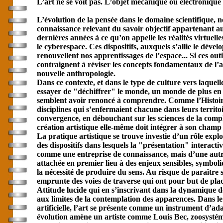
L’art ne se voit pas. L’objet mécanique ou électronique 
L’évolution de la pensée dans le domaine scientifique, 
connaissance relevant du savoir objectif appartenant au 
dernières années à ce qu’on appelle les réalités virtuelles
le cyberespace. Ces dispositifs, auxquels s’allie le dév
renouvellent nos apprentissages de l’espace... Si ces out
contraignent à réviser les concepts fondamentaux de l’a
nouvelle anthropologie.
Dans ce contexte, et dans le type de culture vers laquell
essayer de "déchiffrer" le monde, un monde de plus en 
semblent avoir renoncé à comprendre. Comme l’Histoire en
disciplines qui s’enfermaient chacune dans leurs territoi
convergence, en débouchant sur les sciences de la compl
création artistique elle-même doit intégrer à son champ 
La pratique artistique se trouve investie d’un rôle expl
des dispositifs dans lesquels la "présentation" interact
comme une entreprise de connaissance, mais d’une autre
attachée en premier lieu à des enjeux sensibles, symboliqu
la nécessité de produire du sens. Au risque de paraître 
emprunte des voies de traverse qui ont pour but de place
Attitude lucide qui en s’inscrivant dans la dynamique d
aux limites de la contemplation des apparences. Dans le 
artificielle, l’art se présente comme un instrument d’ada
évolution amène un artiste comme Louis Bec, zoosystémic