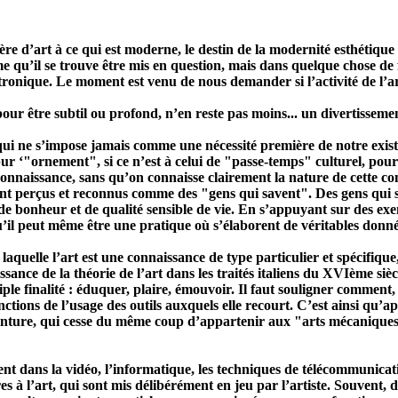
ière d’art à ce qui est moderne, le destin de la modernité esthétiq
e qu’il se trouve être mis en question, mais dans quelque chose de
lectronique. Le moment est venu de nous demander si l’activité de 
ur être subtil ou profond, n’en reste pas moins... un divertissement, 
s qui ne s’impose jamais comme une nécessité première de notre exis
pur ‘"ornement", si ce n’est à celui de "passe-temps" culturel, po
onnaissance, sans qu’on connaisse clairement la nature de cette conn
 sont perçus et reconnus comme des "gens qui savent". Des gens qui
de bonheur et de qualité sensible de vie. En s’appuyant sur des exem
u’il peut même être une pratique où s’élaborent de véritables donnée
n laquelle l’art est une connaissance de type particulier et spécifiq
aissance de la théorie de l’art dans les traités italiens du XVIème siè
triple finalité : éduquer, plaire, émouvoir. Il faut souligner comment
tinctions de l’usage des outils auxquels elle recourt. C’est ainsi qu
peinture, qui cesse du même coup d’appartenir aux "arts mécaniques"
nt dans la vidéo, l’informatique, les techniques de télé
communicat
pres à l’art, qui sont mis délibérément en jeu par l’artiste. Souven