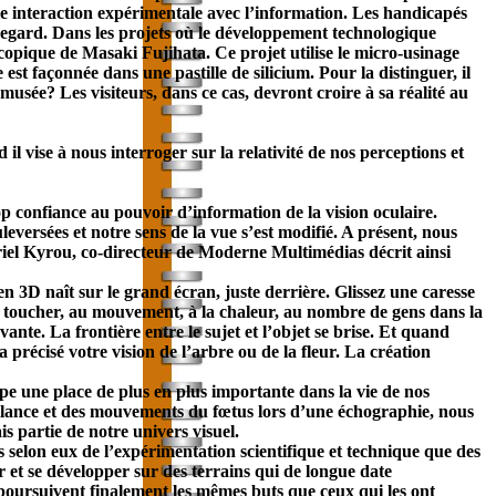
le interaction expérimentale avec l’information. Les handicapés
regard. Dans les projets où le développement technologique
oscopique de Masaki Fujihata. Ce projet utilise le micro-usinage
st façonnée dans une pastille de silicium. Pour la distinguer, il
usée? Les visiteurs, dans ce cas, devront croire à sa réalité au
l vise à nous interroger sur la relativité de nos perceptions et
p confiance au pouvoir d’information de la vision oculaire.
eversées et notre sens de la vue s’est modifié. A présent, nous
iel Kyrou, co-directeur de Moderne Multimédias décrit ainsi
 3D naît sur le grand écran, juste derrière. Glissez une caresse
 au toucher, au mouvement, à la chaleur, au nombre de gens dans la
nte. La frontière entre le sujet et l’objet se brise. Et quand
 précisé votre vision de l’arbre ou de la fleur. La création
pe une place de plus en plus importante dans la vie de nos
eillance et des mouvements du fœtus lors d’une échographie, nous
 partie de notre univers visuel.
selon eux de l’expérimentation scientifique et technique que des
 et se développer sur des terrains qui de longue date
s poursuivent finalement les mêmes buts que ceux qui les ont