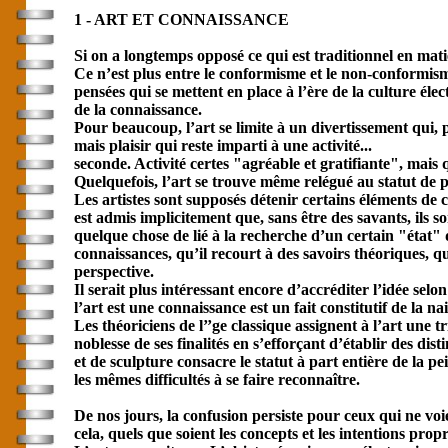
1 - ART ET CONNAISSANCE
Si on a longtemps opposé ce qui est traditionnel en mat
Ce n’est plus entre le conformisme et le non-conformism
pensées qui se mettent en place à l’ère de la culture é
de la connaissance.
Pour beaucoup, l’art se limite à un divertissement qui, po
mais plaisir qui reste imparti à une activité...
seconde. Activité certes "agréable et gratifiante", mai
Quelquefois, l’art se trouve même relégué au statut de 
Les artistes sont supposés détenir certains éléments de c
est admis implicitement que, sans être des savants, ils
quelque chose de lié à la recherche d’un certain "état" 
connaissances, qu’il recourt à des savoirs théoriques, q
perspective.
Il serait plus intéressant encore d’accréditer l’idée selo
l’art est une connaissance est un fait constitutif de la n
Les théoriciens de l’’ge classique assignent à l’art une 
noblesse de ses finalités en s’efforçant d’établir des dis
et de sculpture consacre le statut à part entière de la 
les mêmes difficultés à se faire reconnaître.
De nos jours, la confusion persiste pour ceux qui ne voie
cela, quels que soient les concepts et les intentions pro