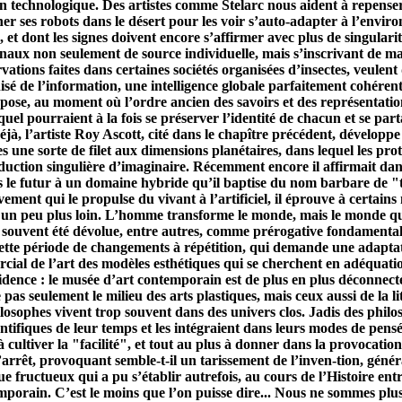
ion technologique. Des artistes comme Stelarc nous aident à repense
er ses robots dans le désert pour les voir s’auto-adapter à l’envir
, et dont les signes doivent encore s’affirmer avec plus de singular
naux non seulement de source individuelle, mais s’inscrivant de mani
rvations faites dans certaines sociétés organisées d’insectes, veulen
hisé de l’information, une intelligence globale parfaitement cohére
ose, au moment où l’ordre ancien des savoirs et des représentations
uel pourraient à la fois se préserver l’identité de chacun et se p
à, l’artiste Roy Ascott, cité dans le chapître précédent, développe 
s une sorte de filet aux dimensions planétaires, dans lequel les prot
uction singulière d’imaginaire. Récemment encore il affirmait dans
s le futur à un domaine hybride qu’il baptise du nom barbare de "
nt qui le propulse du vivant à l’artificiel, il éprouve à certains m
un peu plus loin. L’homme transforme le monde, mais le monde qu’
a souvent été dévolue, entre autres, comme prérogative fondamentale
te période de changements à répétition, qui demande une adaptation
rcial de l’art des modèles esthétiques qui se cherchent en adéquat
idence : le musée d’art contemporain est de plus en plus déconnec
e pas seulement le milieu des arts plastiques, mais ceux aussi de la 
ilosophes vivent trop souvent dans des univers clos. Jadis des phi
tifiques de leur temps et les intégraient dans leurs modes de pensé
 cultiver la "facilité", et tout au plus à donner dans la provocat
rrêt, provoquant semble-t-il un tarissement de l’inven-tion, géné
ue fructueux qui a pu s’établir autrefois, au cours de l’Histoire entr
temporain. C’est le moins que l’on puisse dire... Nous ne sommes plu