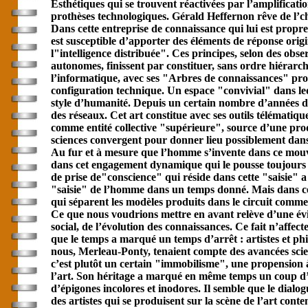
Esthétiques qui se trouvent réactivées par l’amplificat
prothèses technologiques. Gérald Heffernon rêve de l’ch
Dans cette entreprise de connaissance qui lui est propre
est susceptible d’apporter des éléments de réponse origi
l"intelligence distribuée". Ces principes, selon des obse
autonomes, finissent par constituer, sans ordre hiérarc
l’informatique, avec ses "Arbres de connaissances" prop
configuration technique. Un espace "convivial" dans leq
style d’humanité. Depuis un certain nombre d’années déj
des réseaux. Cet art constitue avec ses outils télématique
comme entité collective "supérieure", source d’une prod
sciences convergent pour donner lieu possiblement dan
Au fur et à mesure que l’homme s’invente dans ce mouveme
dans cet engagement dynamique qui le pousse toujours 
de prise de"conscience" qui réside dans cette "saisie" 
"saisie" de l’homme dans un temps donné. Mais dans cet
qui séparent les modèles produits dans le circuit comme
Ce que nous voudrions mettre en avant relève d’une év
social, de l’évolution des connaissances. Ce fait n’affect
que le temps a marqué un temps d’arrêt : artistes et ph
nous, Merleau-Ponty, tenaient compte des avancées scien
c’est plutôt un certain "immobilisme", une propension à
l’art. Son héritage a marqué en même temps un coup d’a
d’épigones incolores et inodores. Il semble que le dialog
des artistes qui se produisent sur la scène de l’art con