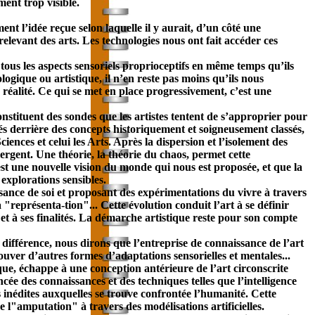
ent trop visible.
t l’idée reçue selon laquelle il y aurait, d’un côté une
elevant des arts. Les technologies nous ont fait accéder ces
 tous les aspects sensoriels proprioceptifs en même temps qu’ils
logique ou artistique, il n’en reste pas moins qu’ils nous
réalité. Ce qui se met en place progressivement, c’est une
constituent des sondes que les artistes tentent de s’approprier pour
s derrière des concepts historiquement et soigneusement classés,
nces et celui les Arts. Après la dispersion et l’isolement des
mergent. Une théorie, la théorie du chaos, permet cette
est une nouvelle vision du monde qui nous est proposée, et que la
explorations sensibles.
ssance de soi et proposant des expérimentations du vivre à travers
"représenta-tion"... Cette évolution conduit l’art à se définir
t à ses finalités. La démarche artistique reste pour son compte
 différence, nous dirons que l’entreprise de connaissance de l’art
ouver d’autres formes d’adaptations sensorielles et mentales...
que, échappe à une conception antérieure de l’art circonscrite
ée des connaissances et des techniques telles que l’intelligence
ns inédites auxquelles se trouve confrontée l’humanité. Cette
 l"amputation" à travers des modélisations artificielles.