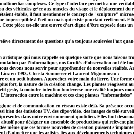
 multimédias complexes. Ce type d’interface permettra une véritab
u des véhicules gr’ce aux muscles du visage et le déplacement du 
s étaient établis, il faut mentionner le concept de "sculpture" micr
mperceptible à l’œil nu mais qui existe pourtant réellement. Elle e
 Cette pièce est-elle une œuvre d’art digne d’être exposée dans un m
ève directement des questions qu’a toujours soulevées l’art quand i
artistique qui nous rappelle en quelque sorte que nous faisons tro
imulation par l’informatique, nos facultés d’observation ont été boul
ous devons nous servir pour appréhender de nouvelles réalités. Ar
 de Linz en 1993, Christa Sommerer et Laurent Mignonneau :
e et un petit buisson. Approchez votre main du lierre. Une forme en
 plus fort, la nature de la création change. Les plantes réagissent
tit geste, la moindre intention bouleverse une réalité toujours mouva
L’interaction entre la machine et ces cinq plantes "informatisées" a
ogique et de
communication
en réseau existe déjà. Sa présence occu
i bien des émissions TV, des clips-vidéo, des images de télé-surv
présentes dans notre environnement quotidien. Elles font désormais
abusif pour désigner un ensemble de productions qui relèvent plus 
ée même que ces formes nouvelles de création puissent s’implanter
usent d’admettre que les artistes liés aux développements technique