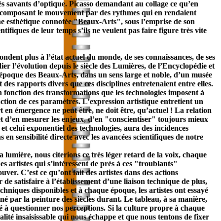
tés savants d’optique. Picasso demandant au collage ce qu’en
 décomposant le mouvement par des rythmes qui en rendaient
une esthétique connotée "Beaux-Arts", sous l’emprise de son
ifiques de leur temps s’ils ne veulent pas faire figure très vite
pondent plus à l’état actuel du monde, de ses connaissances, de ses
udier l’évolution depuis le siècle des Lumières, de l’Encyclopédie et
l’époque des Beaux-Arts, dans un sens large et noble, d’un musée
t des rapports divers que ces disciplines entretenaient entre elles.
n fonction des transformations que les technologies imposent à
tion de ces paramètres. L’expression artistique entretient un
rt en émergence ne peut être, ne doit être, qu’actuel ! La relation
et d’en mesurer les enjeux, d’en "conscientiser" toujours mieux
et celui exponentiel des technologies, aura des incidences
s en sensibilité directe avec les avancées scientifiques de notre
lumière, nous citerions ce très léger retard de la voix, chaque
des artistes qui s’intéressent de près à ces "troublants"
uver. C’est ce qu’ont fait des artistes dans des actions
 de satisfaire à l’établissement d’une liaison technique de plus,
hniques disponibles et à chaque époque, les artistes ont essayé
 par la peinture des siècles durant. Le tableau, à sa manière,
né à questionner nos perceptions. Si la culture propre à chaque
éalité insaisissable qui nous échappe et que nous tentons de fixer