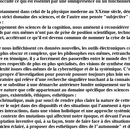
occulte ce qui est essentiel par une omniprésence ou un fonctionnem
notamment dans celui de la physique moderne au XXème siècle, démen
strict domaine des sciences, et de l’autre une pensée "subjective" r
 :
eloppement des sciences de la cognition, nous amènent à reconsidérer
ils par eux-mêmes n’ont pas de prise de position scientifique, techno
rt, accélérant ce qu’il est devenu commun de nommer la crise de la 
e nous infléchissent ces données nouvelles, les outils électroniques 
plus obscur et complexe, que les philosophes eux-mêmes, retranché
 témoigne, il y a forcément des passerelles entre le monde des Scie
res respectifs de plus en plus spécialisés, des visions de synthèse é
exité issues elles-mêmes de la cybernétique et de la systémique. C’
propre d’investigation pour pouvoir pousser toujours plus loin ses 
oratoire qui relève d’une recherche singulière touchant à la connai
ive se substitue à une démarche antérieure fondée uniquement sur la 
 nature que celle appartenant au domaine spécifique des sciences e
es, existentiels, éthiques, esthétiques :
schématique, mais par souci de rendre plus claire la nature de cette
r le sujet dans des dispositifs et des situations qui l’amènent à épr
es interactions, dans une vision holistique et une approche systémi
contexte des mutations qui affectent notre époque, et devant l’avanc
ptation inventive qui, à sa façon, tente de faire face à des situatio
ien éclairé, à proposer des esthétiques dites de l"autonomie" et de