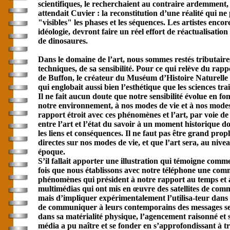
scientifiques, le recherchaient au contraire ardemment,
attendait Cuvier : la reconstitution d’une réalité qu
"visibles" les phases et les séquences. Les artistes en
idéologie, devront faire un réel effort de réactualisatio
de dinosaures.
Dans le domaine de l’art, nous sommes restés tributaires
techniques, de sa sensibilité. Pour ce qui relève du rappo
de Buffon, le créateur du Muséum d’Histoire Naturelle p
qui englobait aussi bien l’esthétique que les sciences tra
Il ne fait aucun doute que notre sensibilité évolue en 
notre environnement, à nos modes de vie et à nos modes
rapport étroit avec ces phénomènes et l’art, par voie de 
entre l’art et l’état du savoir à un moment historique 
les liens et conséquences. Il ne faut pas être grand pro
directes sur nos modes de vie, et que l’art sera, au nivea
époque.
S’il fallait apporter une illustration qui témoigne comm
fois que nous établissons avec notre téléphone une
comm
phénomènes qui président à notre rapport au temps et à l’
multimédias qui ont mis en œuvre des satellites de
comm
mais d’impliquer expérimentalement l’utilisa-teur dans 
de communiquer à leurs contemporains des messages sens
dans sa matérialité physique, l’agencement raisonné et s
média a pu naître et se fonder en s’approfondissant à tra