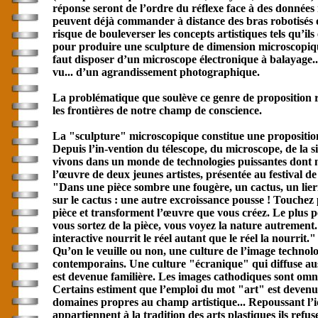
réponse seront de l’ordre du réflexe face à des données
peuvent déjà commander à distance des bras robotisés o
risque de bouleverser les concepts artistiques tels qu’il
pour produire une sculpture de dimension microscopique i
faut disposer d’un microscope électronique à balayage...
vu... d’un agrandissement photographique.
La problématique que soulève ce genre de proposition rel
les frontières de notre champ de conscience.
La "sculpture" microscopique constitue une proposition 
Depuis l’in-vention du télescope, du microscope, de la s
vivons dans un monde de technologies puissantes dont n
l’œuvre de deux jeunes artistes, présentée au festival
"Dans une pièce sombre une fougère, un cactus, un lierr
sur le cactus : une autre excroissance pousse ! Touchez
pièce et transforment l’œuvre que vous créez. Le plus pe
vous sortez de la pièce, vous voyez la nature autrement. 
interactive nourrit le réel autant que le réel la nourrit."
Qu’on le veuille ou non, une culture de l’image technol
contemporains. Une culture "écranique" qui diffuse auss
est devenue familière. Les images cathodiques sont omni
Certains estiment que l’emploi du mot "art" est devenu 
domaines propres au champ artistique... Repoussant l’id
appartiennent à la tradition des arts plastiques ils ref