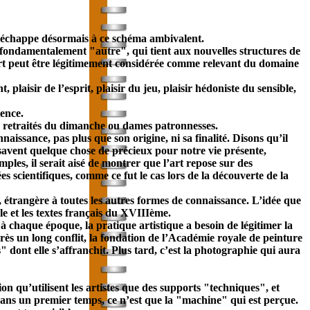
ue échappe désormais à ce schéma ambivalent.
 fondamentalement "autre", qui tient aux nouvelles structures de
l’art peut être légitimement considérée comme relevant du domaine
plaisir de l’esprit, plaisir du jeu, plaisir hédoniste du sensible,
tence.
ur retraités du dimanche ou dames patronnesses.
aissance, pas plus que son origine, ni sa finalité. Disons qu’il
 savent quelque chose de précieux pour notre vie présente,
ples, il serait aisé de montrer que l’art repose sur des
s scientifiques, comme ce fut le cas lors de la découverte de la
ue, étrangère à toutes les autres formes de connaissance. L’idée que
cle et les textes français du XVIIIème.
, à chaque époque, la pratique artistique a besoin de légitimer la
’après un long conflit, la fondation de l’Académie royale de peinture
 dont elle s’affranchit. Plus tard, c’est la photographie qui aura
ion
qu’utilisent les artistes que des supports "techniques", et
t, dans un premier temps, ce n’est que la "machine" qui est perçue.