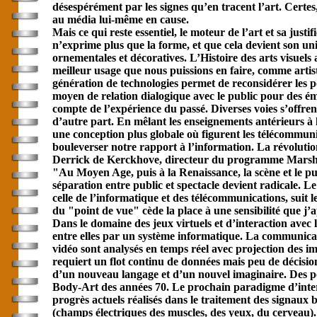
désespérément par les signes qu’en tracent l’art. Certes, 
au média lui-même en cause.
Mais ce qui reste essentiel, le moteur de l’art et sa jus
n’exprime plus que la forme, et que cela devient son uniqu
ornementales et décoratives. L’Histoire des arts visuels
meilleur usage que nous puissions en faire, comme arti
génération de technologies permet de reconsidérer les po
moyen de relation dialogique avec le public pour des émiss
compte de l’expérience du passé. Diverses voies s’offren
d’autre part. En mêlant les enseignements antérieurs à 
une conception plus globale où figurent les télé
communi
bouleverser notre rapport à l’information. La révoluti
Derrick de Kerckhove, directeur du programme Marsh
"Au Moyen Age, puis à la Renaissance, la scène et le pub
séparation entre public et spectacle devient radicale. L
celle de l’informatique et des télé
communication
s, suit 
du "point de vue" cède la place à une sensibilité que j’
Dans le domaine des jeux virtuels et d’interaction avec 
entre elles par un système informatique. La
communica
vidéo sont analysés en temps réel avec projection des 
requiert un flot continu de données mais peu de décisions 
d’un nouveau langage et d’un nouvel imaginaire. Des poss
Body-Art des années 70. Le prochain paradigme d’inte
progrès actuels réalisés dans le traitement des signaux b
(champs électriques des muscles, des yeux, du cerveau).