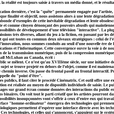
la réalité est toujours saisie à travers un média donné, et le résulta
tification dernière, c’est la "quête" permanente engagée par l’artis
e finalité et objectif, nous assistons alors à une lente dégradation 
 abonde d’exemples de cette inévitable dégradation et lente obsoles
ste et comme citoyen dénonçant des pouvoirs abusifs qui maintienn
ssibilités de développement d’une télévision "interactive". La plup
ions très diverses, allant du jeu à la fiction, en passant par les dé
t qui ont toutes en commun deux niveaux stratégiques : celui de l’é
l’innovation, nous sommes conduits au seuil d’une nouvelle ère de l
cation
s et l’informatique. Cette convergence ouvre la voie à de nou
on de la transmission numérique, puis de la compression numérique,
all McLuhan au Canada, écrit :
lic se mêlent. Ce n’est qu’au XVIIIème siècle, sur une initiative de
e sujet se trouve projeté en dehors de l’objet, comme il est maintena
le chemin inverse. On passe du frontal passif au frontal interactif. Pu
appelle du "point d’être".
les publics, il faut citer le procédé Cinématrix. Cet outil offre u
tion
est réalisée au moyen de dispositifs individuels de saisie. Le p
images sur grand écran comme données des interactions du public e
binaires. On voit tout le parti créatif que les artistes pourront dans
ibilités insoupçonnées vont s’offrir à ceux d’entre eux qui travail
rface "homme-ordinateur" émergera des technologies qui prennent 
iologiques permettent d’espérer une interface directe avec les techn
 Ces technologies, et celles qui s’annoncent, s’appuient sur le sys