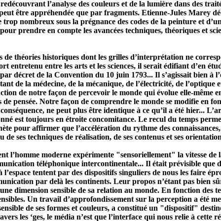
 redécouvrant l’analyse des couleurs et de la lumière dans des trai
i ne peut être appréhendée que par fragments. Etienne-Jules Marey
core trop nombreux sous la prégnance des codes de la peinture et d’
n pour prendre en compte les avancées techniques, théoriques et scient
 de théories historiques dont les grilles d’interprétation ne corres
rt entretenu entre les arts et les sciences, il serait édifiant d’en ét
ar décret de la Convention du 10 juin 1793... Il s’agissait bien à 
itant de la médecine, de la mécanique, de l’électricité, de l’optique e
fonction de notre façon de percevoir le monde qui évolue elle-même e
 de pensée. Notre façon de comprendre le monde se modifie en fonc
conséquence, ne peut plus être identique à ce qu’il a été hier... L’a
donné est toujours en étroite concomitance. Le recul du temps perm
phète pour affirmer que l’accélération du rythme des connaissances, 
u de ses techniques de réalisation, de ses contenus et ses orientation
ent l’homme moderne expérimente "sensoriellement" la vitesse de la 
unication
téléphonique intercontinentale... Il était prévisible que 
espace tentent par des dispositifs singuliers de nous les faire épro
unication
par delà les continents. Leur propos n’étant pas bien sûr
une dimension sensible de sa relation au monde. En fonction des tec
ibles. Un travail d’approfondissement sur la perception a été mené
ensible de ses formes et couleurs, a constitué un "dispositif" desti
vers les ‘ges, le média n’est que l’interface qui nous relie à cette r