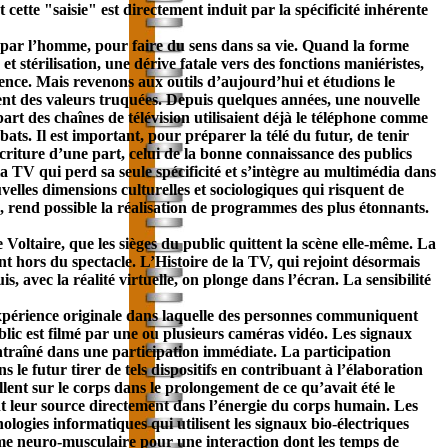
t cette "saisie" est directement induit par la spécificité inhérente
te, par l’homme, pour faire du sens dans sa vie. Quand la forme
et stérilisation, une dérive fatale vers des fonctions maniéristes,
cence. Mais revenons aux outils d’aujourd’hui et étudions le
ent des valeurs truquées. Depuis quelques années, une nouvelle
art des chaînes de télévision utilisaient déjà le téléphone comme
bats. Il est important, pour préparer la télé du futur, de tenir
criture d’une part, celui de la bonne connaissance des publics
a TV qui perd sa seule spécificité et s’intègre au multimédia dans
velles dimensions culturelles et sociologiques qui risquent de
 rend possible la réalisation de programmes des plus étonnants.
 Voltaire, que les sièges du public quittent la scène elle-même. La
nt hors du spectacle. L’Histoire de la TV, qui rejoint désormais
is, avec la réalité virtuelle, on plonge dans l’écran. La sensibilité
ne expérience originale dans laquelle des personnes communiquent
ublic est filmé par une ou plusieurs caméras vidéo. Les signaux
ntraîné dans une participation immédiate. La participation
 le futur tirer de tels dispositifs en contribuant à l’élaboration
lent sur le corps dans le prolongement de ce qu’avait été le
leur source directement dans l’énergie du corps humain. Les
ologies informatiques qui utilisent les signaux bio-électriques
tème neuro-musculaire pour une interaction dont les temps de